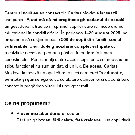
Pentru al nouălea an consecutiv, Caritas Moldova lansează
campania
„Ajută-mă să-mi pregătesc ghiozdanul de școală”
,
un gest devenit tradiție în sprijinul copiilor care își încep drumul
educațional în condiții dificile. În perioada
1–20 august 2025
, ne
propunem să susținem peste
500 de copii din familii social
vulnerabile
, oferindu-le
ghiozdane complet echipate
cu
rechizitele necesare pentru a păși cu încredere în lumea
cunoștințelor. Pentru mulți dintre acești copii, un caiet nou sau un
stilou funcțional nu sunt un dat, ci un lux. De aceea, Caritas
Moldova lansează un apel către toți cei care cred în
educație,
echitate și șanse egale
, să se alăture campaniei și să contribuie
concret la pregătirea viitorului unei generații.
Ce ne propunem?
Prevenirea abandonului școlar
Fără un ghiozdan, fără caiete, fără creioane... un copil riscă
să renunțe la școală. Le oferim resursele de bază ca să nu
fie nevoiți să renunțe la visurile lor.