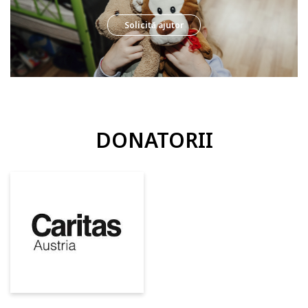
și din familii numeroase. Numărul copiilor din grupa de risc crește
continuu. Fiind un exemplu de succes de parteneriat public-privat,
Solicită ajutor
centrul pentru copii este situat în incinta școlii publice și deservește
zilnic 45 de copii.
DONATORII