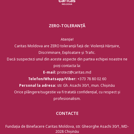
ZERO-TOLERANȚĂ
Atenție!
Caritas Moldova are ZERO toleranță față de: Violență Hărțuire,
Discriminare, Exploatare și Trafic.
Dacă suspectezi unul din aceste aspecte din partea echipei noastre ne
poți contacta la:
E-mail:
protect@caritas.md
Telefon/Whatsapp/Viber:
+373 78 80 02 60
Personal la adresa:
str. Gh. Asachi 30/1, mun. Chișinău
Orice plângere/sugestie va fi tratată confidențial, cu respect și
profesionalism.
CONTACTE
Fundația de Binefacere Caritas Moldova, str. Gheorghe Asachi 30/1, MD-
2028 Chişinău