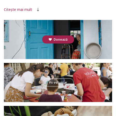
agresivitate, abilități slabe de comunicare, lipsă de încredere în sine,
performanțe școlare slabe, conflicte și, în consecință, apar probleme
Citește mai mult
de adaptare socială.
Proiectul este în conformitate cu Agenda 2030 pentru Dezvoltare
Durabilă și cu documentele strategice naționale ale Republicii
Moldova.
Zirnesti,
Donează
Perioada de activitate: 2021 – prezent
Partener: IP Gimnaziul Ion Creanga, Zirnesti
Scop: Integrare socială a copiilor din familii social-vulnerabile
Beneficiari: 45 de copii afectati de diverse vulnerabilitati, cu
vârste cuprinse între 6-14 ani
Zirnesti, raionul Cahul, este o comuna cu administrarea a 3 sate:
Fii voluntar
Zirnesti, Paicu si Tretesti, cu o populatie de 2700 de persoane.
Copiii din toate cele trei sate vin la singurul liceu din Zirnesti. Circa 200
de elevi frecventează școala în fiecare an, dintre care 30% sunt
transportați din satele învecinate. Copiii sunt afectați de diverse
vulnerabilități - Nevoi Educaționale Speciale, părinți aflați în
străinătate, semi-orfani, din familii monoparentale, din familii de romi