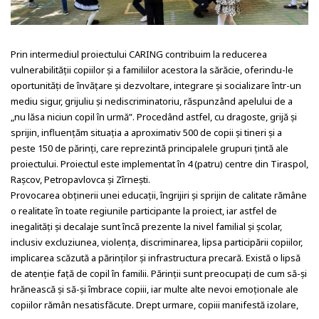
Prin intermediul proiectului CARING contribuim la reducerea
vulnerabilității copiilor și a familiilor acestora la sărăcie, oferindu-le
oportunități de învățare și dezvoltare, integrare și socializare într-un
mediu sigur, grijuliu și nediscriminatoriu, răspunzând apelului de a
„nu lăsa niciun copil în urmă”. Procedând astfel, cu dragoste, grijă și
sprijin, influențăm situația a aproximativ 500 de copii și tineri și a
peste 150 de părinți, care reprezintă principalele grupuri țintă ale
proiectului. Proiectul este implementat în 4 (patru) centre din Tiraspol,
Rașcov, Petropavlovca și Zîrnești.
Provocarea obținerii unei educații, îngrijiri și sprijin de calitate rămâne
o realitate în toate regiunile participante la proiect, iar astfel de
inegalități și decalaje sunt încă prezente la nivel familial și școlar,
inclusiv excluziunea, violența, discriminarea, lipsa participării copiilor,
implicarea scăzută a părinților și infrastructura precară. Există o lipsă
de atenție față de copil în familii. Părinții sunt preocupați de cum să-și
hrănească și să-și îmbrace copiii, iar multe alte nevoi emoționale ale
copiilor rămân nesatisfăcute. Drept urmare, copiii manifestă izolare,