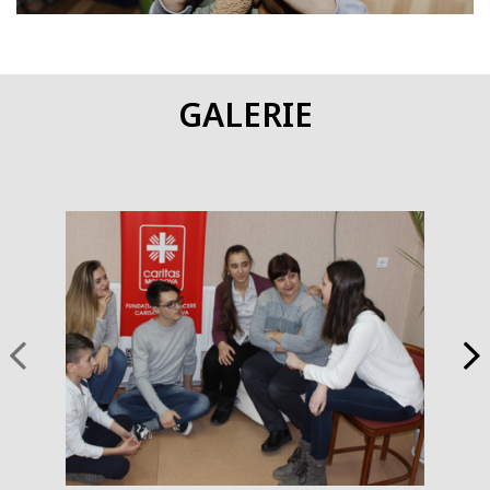
REZULTATELE PROIECTULUI
:
10 voluntari și 20 de adolescenți aflați în situație de risc au
GALERIE
luat cunoștință de informații juridice și știu să-și aplice
cunoștințele;
20 adolescenți aflați în situație de risc au beneficiat de
asistență juridică individuală;
au fost dezvoltate 8 jocuri de rol cu informații juridice
pentru adolescenții cu risc sporit;
12 mini-seminare privind drepturile omului organizate;
4 sesiuni de instruire pe forumul de teatru pentru 6
angajați, 10 voluntari și 20 adolescenți realizate;
89 repetiții ale Teatrului Social;
4 spectacole de teatru (la Tiraspol și Chișinău) si 1 teatru
forum cu implicarea tuturor beneficiarilor (la Tiraspol)
organizate;
489 de spectatori ai prestațiilor Teatrului Social (la
Tiraspol și Chișinău);
101 articole despre activitatea Teatrului Social postate în
mass-media și rețele sociale.