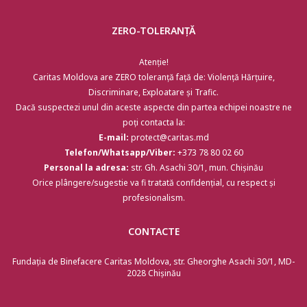
ZERO-TOLERANȚĂ
Atenție!
Caritas Moldova are ZERO toleranță față de: Violență Hărțuire,
Discriminare, Exploatare și Trafic.
Dacă suspectezi unul din aceste aspecte din partea echipei noastre ne
poți contacta la:
E-mail:
protect@caritas.md
Telefon/Whatsapp/Viber:
+373 78 80 02 60
Personal la adresa:
str. Gh. Asachi 30/1, mun. Chișinău
Orice plângere/sugestie va fi tratată confidențial, cu respect și
profesionalism.
CONTACTE
Fundația de Binefacere Caritas Moldova, str. Gheorghe Asachi 30/1, MD-
2028 Chişinău