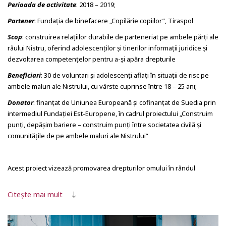
Perioada de activitate
: 2018 – 2019;
Partener
: Fundația de binefacere „Copilărie copiilor”, Tiraspol
Scop
: construirea relațiilor durabile de parteneriat pe ambele părți ale
râului Nistru, oferind adolescenților și tinerilor informații juridice și
dezvoltarea competențelor pentru a-și apăra drepturile
Beneficiari
: 30 de voluntari și adolescenți aflați în situații de risc pe
ambele maluri ale Nistrului, cu vârste cuprinse între 18 – 25 ani;
Donator
: finanțat de Uniunea Europeană și cofinanțat de Suedia prin
intermediul Fundației Est-Europene, în cadrul proiectului „Construim
punți, depășim bariere – construim punți între societatea civilă și
comunitățile de pe ambele maluri ale Nistrului”
Acest proiect vizează promovarea drepturilor omului în rândul
adolescenților aflați în situații de risc prin intermediul Teatrului Social
din mun. Chișinău și Tiraspol, Transnistria
Citește mai mult
Tinerii din familii vulnerabile și absolvenții școlilor internat nu au
acces la informații juridice. În această privință, această categorie de