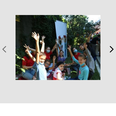
Voluntar Psihosocial
- Organizarea de master-class-uri, întâlniri,
traininguri pentru copii și alți voluntari. Acordarea primului ajutor
psihologic. Organizarea unei tabere de vară pentru copiii din centrele
Caritas Moldova
Voluntar PR & Design
- Traduceri: engleza - romana engleză - rusă
rusă - română. Design layout tipărit (flyere, broșuri, ziar
Caritas). Design post pentru rețelele sociale, scriere de
articole. Asistență în promovarea socială pe rețele media: Facebook,
Instagram
Înscrie-te ACUM!
1. Completează online formularul
2. Primește o invitație la o întîlnire pentru a face cunoștință
3. Participă la întîlnire și află mai multe despre Caritas Moldova
Aplică imediat AICI :
Vreau să mă înscriu
Voluntarii CARITAS MOLDOVA : poziție de cetățean activ,
responsabilitate, compasiune, toleranţă, protecția drepturilor
omului, dorința de a schimba lumea, prietenie, valori creștine,