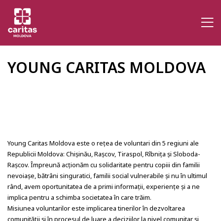
YOUNG CARITAS MOLDOVA
Young Caritas Moldova este o rețea de voluntari din 5 regiuni ale
Republicii Moldova: Chișinău, Rașcov, Tiraspol, Rîbnița și Sloboda-
Rașcov. Împreună acționăm cu solidaritate pentru copiii din familii
nevoiașe, bătrâni singuratici, familii social vulnerabile și nu în ultimul
rând, avem oportunitatea de a primi informații, experiențe și a ne
implica pentru a schimba societatea în care trăim.
Misiunea voluntarilor este implicarea tinerilor în dezvoltarea
comunităţii și în procesul de luare a deciziilor la nivel comunitar și