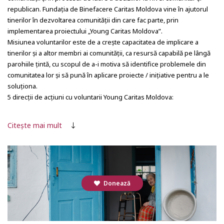
republican. Fundaţia de Binefacere Caritas Moldova vine în ajutorul
tinerilor în dezvoltarea comunităţii din care fac parte, prin
implementarea proiectului „Young Caritas Moldova”.
Misiunea voluntarilor este de a crește capacitatea de implicare a
tinerilor și a altor membri ai comunităţii, ca resursă capabilă pe lângă
parohiile ţintă, cu scopul de a-i motiva să identifice problemele din
comunitatea lor și să pună în aplicare proiecte / iniţiative pentru a le
soluţiona.
5 direcții de acțiuni cu voluntarii Young Caritas Moldova:
Acțiuni de solidaritate cu beneficiarii Fundației de
Binefacere Caritas Moldova
Citește mai mult
Organizarea/participare evenimente de caritate
Librăria umană- împărtășire experiențelor de viață
Educație ecologică
Acțiuni de oficiu- din “culisele” Fundației de Binefacere
Caritas Moldova
Donează
De ce Caritas are nevoie de voluntari?
Pentru a ajuta mai mulți oameni în nevoie;
Asigurarea continuității îngrijirii pentru beneficiarii
dependenți de serviciile Caritas Moldova (grav bolnavi);