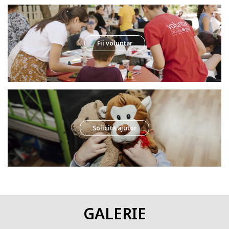
Aducerea unui spirit de inițiativă și creativitate în cadrul
proiectelor;
Pentru a salva echipa de la epuizare, pentru a o motiva.
Fii voluntar
De ce aveți nevoie de Caritas?
Să ajuți pe cei nevoiași și să faci o faptă bună;
Să dai dovadă de inițiativă și să organizezi proiectul;
Să îți arăți abilitățile și oportunități de a-ți practica hobby-
ul;
Să înveți lucruri noi de la o echipă competentă;
Să îți construiești un portofoliu pentru universitate sau
muncă.
Solicită ajutor
Să cunoști oameni noi;
Ce sarcini au voluntarii?
Voluntar Social
- Participarea la evenimente caritabile, evenimente
filantropice și de strângere de fonduri. Ajutarea la organizare și
conducerea expozițiilor de caritate, târguri, festivaluriLivrarea de
mese calde persoanelor în vârstă singure în zona unde
GALERIE
locuiești Sortarea donațiilor, pregătirea acestora pentru predare
personală în mâinile beneficiarilor