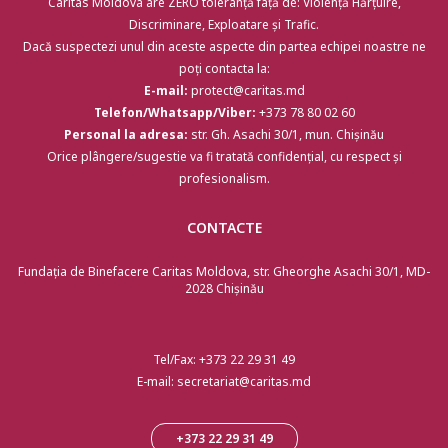
Caritas Moldova are ZERO toleranță față de: Violență Hărțuire,
Discriminare, Exploatare și Trafic.
Dacă suspectezi unul din aceste aspecte din partea echipei noastre ne
poți contacta la:
E-mail:
protect@caritas.md
Telefon/Whatsapp/Viber:
+373 78 80 02 60
Personal la adresa:
str. Gh. Asachi 30/1, mun. Chișinău
Orice plângere/sugestie va fi tratată confidențial, cu respect și
profesionalism.
CONTACTE
Fundația de Binefacere Caritas Moldova, str. Gheorghe Asachi 30/1, MD-
2028 Chişinău
Tel/Fax:
+373 22 29 31 49
E-mail:
secretariat@caritas.md
+373 22 29 31 49