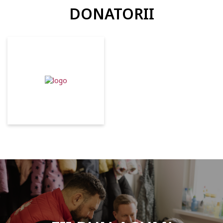
creștere personală și profesională, inițiativă!
DONATORII
Lucrând împreună putem schimba lumea!