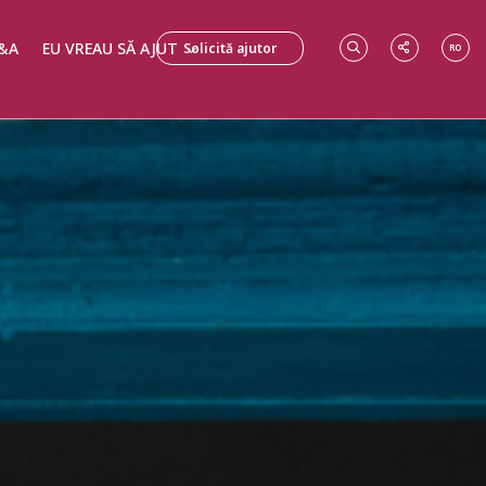
&A
EU VREAU SĂ AJUT
Solicită ajutor
RO