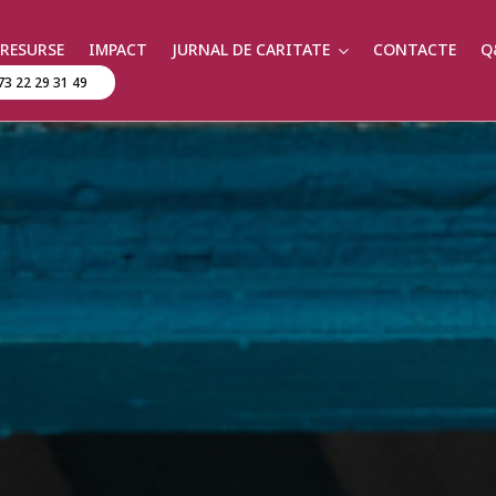
RESURSE
IMPACT
JURNAL DE CARITATE
CONTACTE
Q
73 22 29 31 49